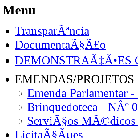
Menu
TransparÃªncia
DocumentaÃ§Ã£o
DEMONSTRAÃ‡Ã•ES C
EMENDAS/PROJETOS
Emenda Parlamentar -
Brinquedoteca - NÂº 
ServiÃ§os MÃ©dicos 
LicitaÃ§Ãµes